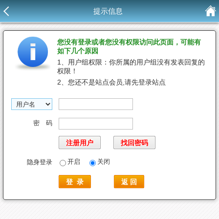
提示信息
您没有登录或者您没有权限访问此页面，可能有
如下几个原因
1、用户组权限：你所属的用户组没有发表回复的
权限！
2、您还不是站点会员,请先登录站点
密 码
注册用户
找回密码
开启
关闭
隐身登录
登 录
返 回