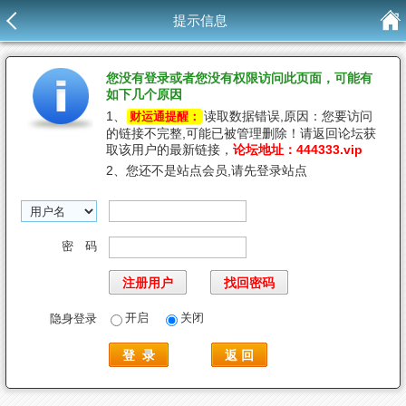
提示信息
您没有登录或者您没有权限访问此页面，可能有
如下几个原因
1、
读取数据错误,原因：您要访问
财运通提醒：
的链接不完整,可能已被管理删除！请返回论坛获
取该用户的最新链接，
论坛地址：444333.vip
2、您还不是站点会员,请先登录站点
密 码
注册用户
找回密码
开启
关闭
隐身登录
登 录
返 回