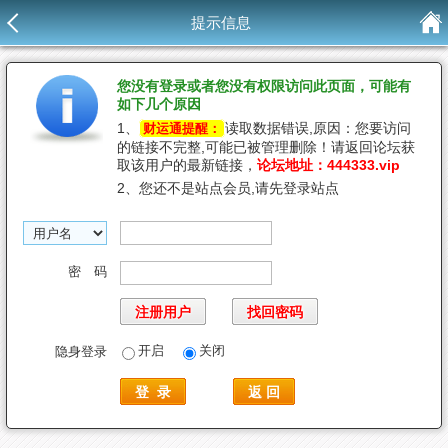
提示信息
您没有登录或者您没有权限访问此页面，可能有
如下几个原因
1、
读取数据错误,原因：您要访问
财运通提醒：
的链接不完整,可能已被管理删除！请返回论坛获
取该用户的最新链接，
论坛地址：444333.vip
2、您还不是站点会员,请先登录站点
密 码
注册用户
找回密码
开启
关闭
隐身登录
登 录
返 回