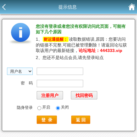
提示信息
您没有登录或者您没有权限访问此页面，可能有
如下几个原因
1、
读取数据错误,原因：您要访问
财运通提醒：
的链接不完整,可能已被管理删除！请返回论坛获
取该用户的最新链接，
论坛地址：444333.vip
2、您还不是站点会员,请先登录站点
密 码
注册用户
找回密码
开启
关闭
隐身登录
登 录
返 回