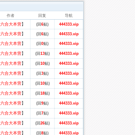
作者
回复
导航
【
六合大本营
】
(回
6
贴)
444333.vip
【
六合大本营
】
(回
6
贴)
444333.vip
【
六合大本营
】
(回
0
贴)
444333.vip
【
六合大本营
】
(回
13
贴)
444333.vip
【
六合大本营
】
(回
10
贴)
444333.vip
【
六合大本营
】
(回
3
贴)
444333.vip
【
六合大本营
】
(回
10
贴)
444333.vip
【
六合大本营
】
(回
18
贴)
444333.vip
【
六合大本营
】
(回
9
贴)
444333.vip
【
六合大本营
】
(回
7
贴)
444333.vip
【
六合大本营
】
(回
26
贴)
444333.vip
【
六合大本营
】
(回
8
贴)
444333.vip